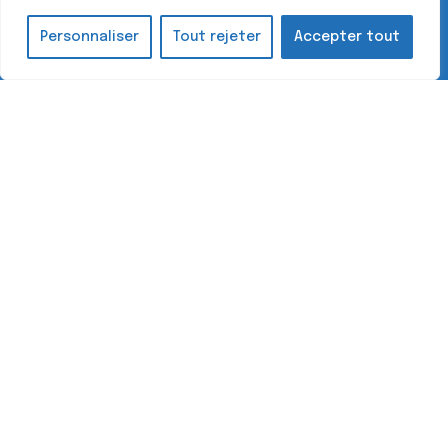
Hatchi
・
Mentions légales
・
Politique de confidentialité
Personnaliser
Tout rejeter
Accepter tout