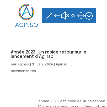
Skip
to
content
&#x61;
Année 2023 : un rapide retour sur le
lancement d’Aginso
par
Aginso
|
31 Jan, 2024
|
Aginso
|
0
commentaires
L’année 2023 est celle de la naissance
d’Aginso, une agence pour l’innovation