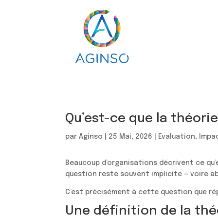
Skip
to
content
Qu’est-ce que la théori
par
Aginso
|
25 Mai, 2026
|
Evaluation
,
Impa
Beaucoup d’organisations décrivent ce qu’e
question reste souvent implicite — voire a
C’est précisément à cette question que ré
Une définition de la t