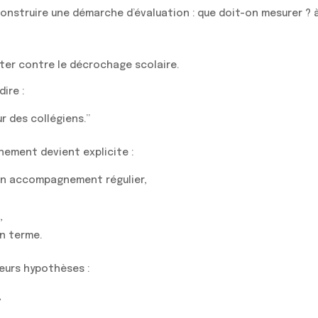
 construire une démarche d’évaluation : que doit-on mesurer ?
ter contre le décrochage scolaire.
ire :
r des collégiens.”
nement devient explicite :
d’un accompagnement régulier,
,
n terme.
ieurs hypothèses :
,