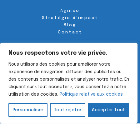
Aginso
Stratégie d’impact
Blog
Contact
Suivez-nous sur les réseaux
Nous respectons votre vie privée.

Nous utilisons des cookies pour améliorer votre
expérience de navigation, diffuser des publicités ou
des contenus personnalisés et analyser notre trafic. En
cliquant sur « Tout accepter », vous consentez à notre
© 2024 Aginso ・tous droits réservés・
Design by Agence
utilisation des cookies.
Politique relative aux cookies
Hatchi
・
Mentions légales
・
Politique de confidentialité
Personnaliser
Tout rejeter
Accepter tout