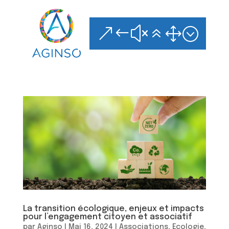
Skip
to
content
&#x61;
La transition écologique, enjeux et impacts
pour l’engagement citoyen et associatif
par
Aginso
|
Mai 16, 2024
|
Associations
,
Ecologie
,