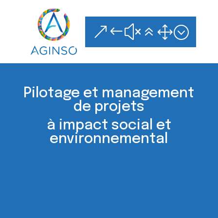
Skip
to
content
&#x61;
Pilotage et management
de projets
à impact social et
environnemental