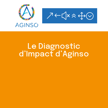
Skip
to
content
&#x61;
Le Diagnostic
d’Impact d’Aginso